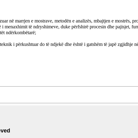
izuar në marrjen e mostrave, metodën e analizës, mbajtjen e mostrës, pro
ë i menaxhimit të ndryshimeve, duke përfshirë procesin dhe pajisjet, fur
ntët ndërkombëtarë;
teknik i përkushtuar do të ndjekë dhe është i gatshëm të japë zgjidhje n