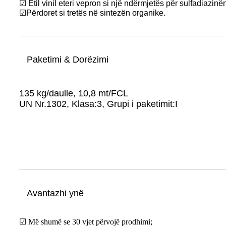
☑ Etil vinil eteri vepron si një ndërmjetës për sulfadiazin
☑
Përdoret si tretës në sintezën organike.
Paketimi & Dorëzimi
135 kg/daulle, 10,8 mt/FCL
UN Nr.1302, Klasa:3, Grupi i paketimit:I
Avantazhi ynë
☑ Më shumë se 30 vjet përvojë prodhimi;