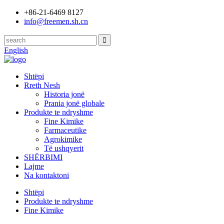
+86-21-6469 8127
info@freemen.sh.cn
English
Shtëpi
Rreth Nesh
Historia jonë
Prania jonë globale
Produkte te ndryshme
Fine Kimike
Farmaceutike
Agrokimike
Të ushqyerit
SHËRBIMI
Lajme
Na kontaktoni
Shtëpi
Produkte te ndryshme
Fine Kimike