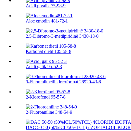
Acidi pivalik 75-98-9
Aloe emodin 481-72-1
2,5-Dibromo-3-metilpiridinë 3430-18-0
Karbonat dietil 105-58-8
Acidi galik 95-52-3
9-Fluorenilmetil kloroformat 28920-43-6
2-Klorofenol 95-57-8
2-Fluoroaniline 348-54-9
DAC 50-50 (50%ICL/50%TCL) /IZOFTALOIL KLORI