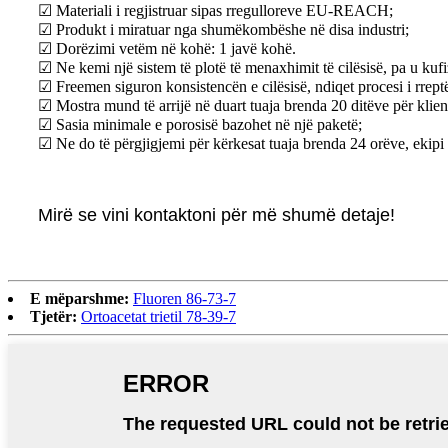
☑ Materiali i regjistruar sipas rregulloreve EU-REACH;
☑ Produkt i miratuar nga shumëkombëshe në disa industri;
☑ Dorëzimi vetëm në kohë: 1 javë kohë.
☑ Ne kemi një sistem të plotë të menaxhimit të cilësisë, pa u kuf
☑ Freemen siguron konsistencën e cilësisë, ndiqet procesi i rrept
☑ Mostra mund të arrijë në duart tuaja brenda 20 ditëve për klie
☑ Sasia minimale e porosisë bazohet në një paketë;
☑ Ne do të përgjigjemi për kërkesat tuaja brenda 24 orëve, ekipi 
Mirë se vini kontaktoni për më shumë detaje!
E mëparshme:
Fluoren 86-73-7
Tjetër:
Ortoacetat trietil 78-39-7