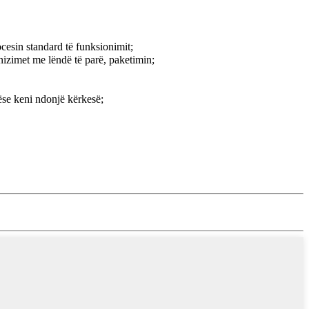
cesin standard të funksionimit;
nizimet me lëndë të parë, paketimin;
ëse keni ndonjë kërkesë;