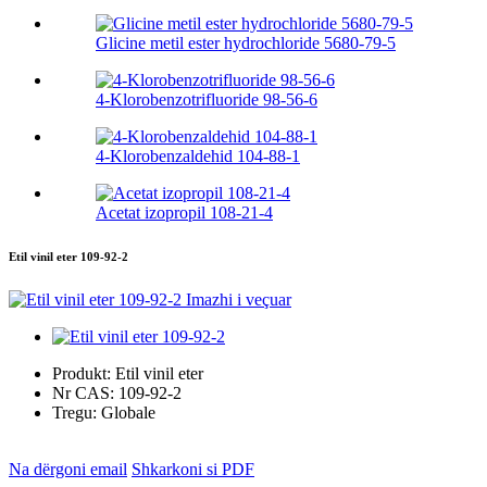
Glicine metil ester hydrochloride 5680-79-5
4-Klorobenzotrifluoride 98-56-6
4-Klorobenzaldehid 104-88-1
Acetat izopropil 108-21-4
Etil vinil eter 109-92-2
Produkt:
Etil vinil eter
Nr CAS:
109-92-2
Tregu:
Globale
Na dërgoni email
Shkarkoni si PDF